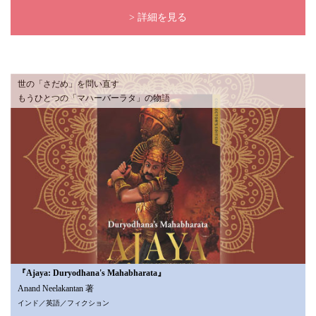
> 詳細を見る
世の「さだめ」を問い直す
もうひとつの「マハーバーラタ」の物語
『Ajaya: Duryodhana's Mahabharata』
Anand Neelakantan 著
インド／英語／フィクション