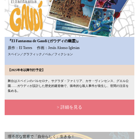
『El Fantasma de Gaudí (ガウディの幽霊)』
原作：El Torres 作画：Jesús Alonso Iglesias
スペイン／グラフィックノベル／フィクション
【2025年冬以降刊行予定】
舞台はスペインのバルセロナ。サグラダ・ファミリア、カサ・ヴィンセンス、グエル公
園……ガウディが設計した歴史的建造物で、猟奇的な殺人事件が発生し、世間の注目を
集める。
> 詳細を見る
理不尽な世界で「自分らしく」生きる！