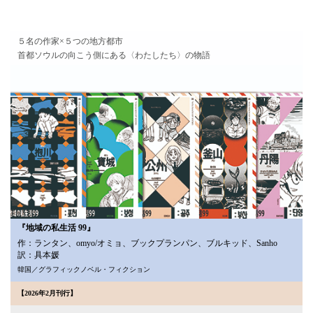
５名の作家×５つの地方都市
首都ソウルの向こう側にある〈わたしたち〉の物語
『地域の私生活 99』
作：ランタン、omyo/オミョ、ブックプランパン、ブルキッド、Sanho
訳：具本媛
韓国／グラフィックノベル・フィクション
【2026年2月刊行】