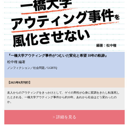
『一橋大学アウティング事件がつむいだ変化と希望 10年の軌跡』
松中権 編著
ノンフィクション／社会問題／LGBTQ
【2025年8月刊行】
友人からのアウティングをきっかけとして、ゲイの男性が心身に変調をきたし転落死し
たとされる、一橋大学アウティング事件から約10年。あれから社会はどう変わったの
か。
> 詳細を見る