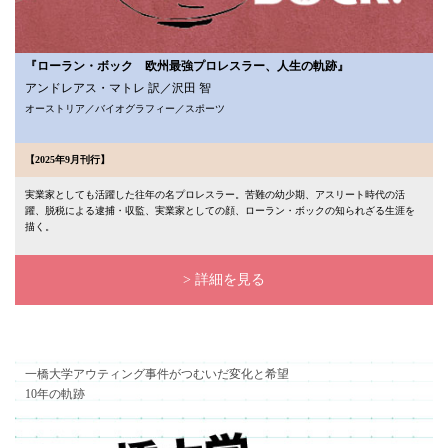
『ローラン・ボック 欧州最強プロレスラー、人生の軌跡』
アンドレアス・マトレ 訳／沢田 智
オーストリア／バイオグラフィー／スポーツ
【2025年9月刊行】
実業家としても活躍した往年の名プロレスラー。苦難の幼少期、アスリート時代の活
躍、脱税による逮捕・収監、実業家としての顔、ローラン・ボックの知られざる生涯を
描く。
> 詳細を見る
一橋大学アウティング事件がつむいだ変化と希望
10年の軌跡