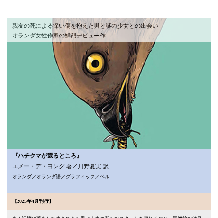
親友の死による深い傷を抱えた男と謎の少女との出会い
オランダ女性作家の鮮烈デビュー作
『ハチクマが還るところ』
エメー・デ・ヨング 著／川野夏実 訳
オランダ／オランダ語／グラフィックノベル
【2025年4月刊行】