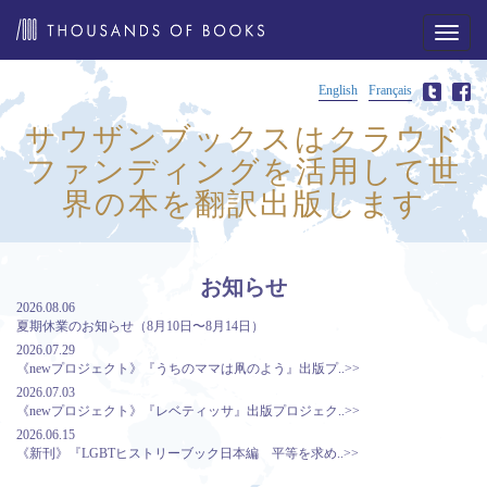
メ
ニ
ュ
ー
English
Français
サウザンブックスはクラウド
ファンディングを活用して世
界の本を翻訳出版します
お知らせ
2026.08.06
夏期休業のお知らせ（8月10日〜8月14日）
2026.07.29
《newプロジェクト》『うちのママは凧のよう』出版プ..>>
2026.07.03
《newプロジェクト》『レベティッサ』出版プロジェク..>>
2026.06.15
《新刊》『LGBTヒストリーブック日本編 平等を求め..>>