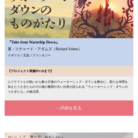
『Tales from Warterhip Down』
著：リチャード・アダムズ（Richard Adams）
イギリス／文芸／ファンタジー
【プロジェクト実施中1/28まで】
エフラファとの戦いから数カ月後のウォーターシップ・ダウンを舞台に、新たな仲間を
加えたうさぎたちのその後の奮闘や古い伝承が語られる『ウォーターシップ・ダウンの
うさぎたち』の後日譚。
> 詳細を見る
おいしくて、豊かで、おもしろい