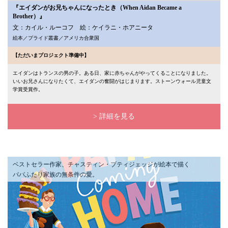
『エイダンがお兄ちゃんになったとき（When Aidan Became a
Brother）』
文：カイル・ルーコフ 絵：ケイラニ・ホアニータ
絵本／プライド叢書／アメリカ合衆国
【ただいまプロジェクト準備中】
エイダンはトランスの男の子。ある日、家に赤ちゃんがやってくることになりました。
いいお兄さんになりたくて、エイダンの奮闘がはじまります。ストーンウォール児童文
学賞受賞作。
> 詳細を見る
ベストセラー作家、チャスティン・ブティジェッジが絵本で描く
パパふたり家族の無条件の愛。