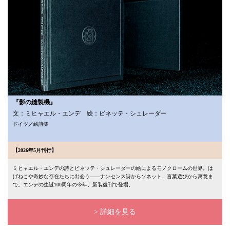
『影の縫製機』
文：ミヒャエル・エンデ 絵：ビネッテ・シュレーダー
ドイツ／絵詩集
【2026年5月刊行】
ミヒャエル・エンデの詩とビネッテ・シュレーダーの絵によるモノクロームの世界。は
げねこや奇妙な存在たちに出会う――ナンセンス詩からソネット、言葉遊びから寓意ま
で。エンデの生誕100周年の今年、新装復刊で登場。
> 詳細を見る