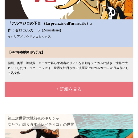
『アルマジロの予⾔ （La profezia dellʼarmadillo）』
作：ゼロカルカーレ (Zerocalcare)
イタリア／サウザンコミックス
【2027年春以降刊行予定】
偏屈、奥手、神経質…ローマで暮らす著者のリアルな言動をシニカルに描き、世界で大
ヒットしたコミック・エッセイ。世界で注目される漫画家ゼロカルカーレ の代表作にし
て処⼥作。
> 詳細を見る
第二次世界大戦前夜のギリシャ
女たちが語り直す『レベティコ』の世界