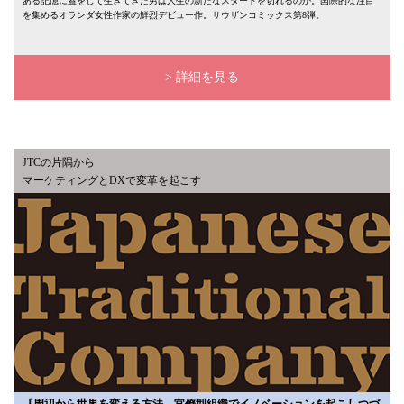
ある記憶に蓋をして生きてきた男は人生の新たなスタートを切れるのか。国際的な注目
を集めるオランダ女性作家の鮮烈デビュー作。サウザンコミックス第8弾。
> 詳細を見る
JTCの片隅から
マーケティングとDXで変革を起こす
『周辺から世界を変える⽅法 官僚型組織でイノベーションを起こしつづ