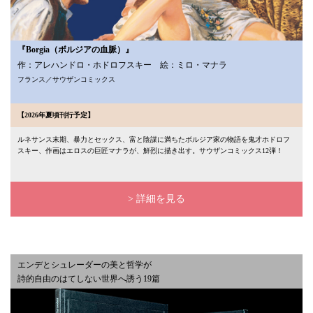
『Borgia（ボルジアの血脈）』
作：アレハンドロ・ホドロフスキー 絵：ミロ・マナラ
フランス／サウザンコミックス
【2026年夏頃刊行予定】
ルネサンス末期、暴力とセックス、富と陰謀に満ちたボルジア家の物語を鬼才ホドロフ
スキー、作画はエロスの巨匠マナラが、鮮烈に描き出す。サウザンコミックス12弾！
> 詳細を見る
エンデとシュレーダーの美と哲学が
詩的自由のはてしない世界へ誘う19篇