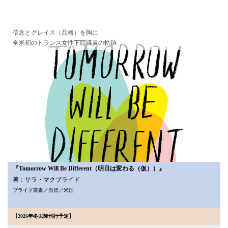
信念とグレイス（品格）を胸に
全米初のトランス女性下院議員の軌跡
『Tomorrow Will Be Different（明日は変わる（仮））』
著：サラ・マクブライド
プライド叢書／自伝／米国
【2026年冬以降刊行予定】