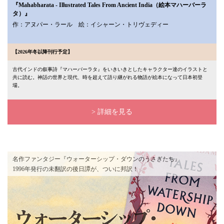
『Mahabharata - Illustrated Tales From Ancient India（絵本マハーバーラ
タ）』
作：アヌパー・ラール 絵：イシャーン・トリヴェディー
【2026年冬以降刊行予定】
古代インドの叙事詩『マハーバーラタ』をいきいきとしたキャラクター達のイラストと
共に読む。神話の世界と現代、時を超えて語り継がれる物語が絵本になって日本初登
場。
> 詳細を見る
名作ファンタジー『ウォーターシップ・ダウンのうさぎたち』
1996年発行の未翻訳の後日譚が、ついに邦訳！