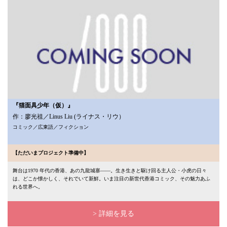
『猫面具少年（仮）』
作：廖光祖／Linus Liu (ライナス・リウ）
コミック／広東語／フィクション
【ただいまプロジェクト準備中】
舞台は1970 年代の香港、あの九龍城寨——。生き生きと駆け回る主人公・小虎の日々
は、どこか懐かしく、それでいて新鮮。いま注目の新世代香港コミック、その魅力あふ
れる世界へ。
> 詳細を見る