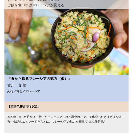
ご飯を食べればマレーシアが見える
『食から探るマレーシアの魅力（仮）』
古川 音 著
紀行／料理／マレーシア
【2026年夏頃刊行予定】
2023年、約1カ月かけて行ったマレーシアごはん調査旅。そこで出会ったさまざまな人、
食、会話のエピソードをもとに、マレーシアの魅力を探る“ごはん旅行記”