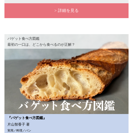
> 詳細を見る
バゲット食べ方図鑑
最初の一口は、どこから食べるのが正解？
『バゲット食べ方図鑑』
片山智香子 著
実用／料理／パン