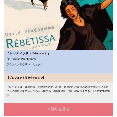
『レベティッサ（Rebetissa）』
作：David Prudhomme
フランス／サウザンコミックス
【プロジェクト実施中9/30まで】
『レベティコ―雑草の歌』の物語が終わった朝、歌姫のベバが住み込みで働いているカ
フェに朝帰りをするところから始まる、右傾化著しい抑圧の時代を生きた3人の女性の物
語。
> 詳細を見る