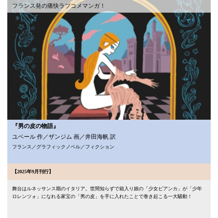
フランス発の痛快ラブコメマンガ！
『男の皮の物語』
ユベール 作／ザンジム 画／井田海帆 訳
フランス／グラフィックノベル／フィクション
【2025年9月刊行】
舞台はルネッサンス期のイタリア。世間知らずで箱入り娘の「少女ビアンカ」が「少年
ロレンツォ」になれる家宝の「男の皮」を手に入れたことで巻き起こる一大騒動！