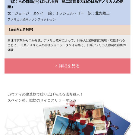
『ぼくらの自由がうばわれる時 第二次世界大戦の日系アメリカ人の物
語』
文：ジョージ・タケイ 絵：ミッシェル・リー 訳：北丸雄二
アメリカ／絵本／ノンフィクション
【2025年11月刊行】
真珠湾攻撃から二か月後、アメリカ政府によって、日系人は強制的に隔離・収監される
ことに。 日系アメリカ人の俳優ジョージ・タケイが描く、日系アメリカ人強制収容所の
体験。
> 詳細を見る
ガウディの建造物で繰り広げられる猟奇殺人！
スペイン発、戦慄のサイコスリラーマンガ！