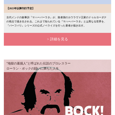
【2025年以降刊行予定】
古代インドの叙事詩『マハーバーラタ』が、敗者側のカウラヴァ王家のドゥルヨーダナ
の視点で描き出される。これまで知られている『マハーバーラタ』とは異なる世界を、
『バーフバリ』シリーズの公式ノベライズを行った著者が描き出す。
> 詳細を見る
“地獄の墓掘人”と呼ばれた伝説のプロレスラー
ローラン・ボックの闘いに満ちた人生