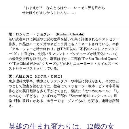
「おまえが？ なんともはや……いっそ世界を終わら
せたほうがましかもしれんな……」
著：ロシャニー・チョクシー（Roshani Chokshi）
若い読者向けに神話や伝説の世界を描いて高く評価されるベストセラー
作家。作品はローカス賞やネビュラ賞にもノミネートされている。本作
『アル・シャーと時の終わり』はTIME 誌の「不朽のベストファンタジ
ー100」に選ばれ、先頃パラマウント・ピクチャーズが映画化について
の優先交渉権を取得した。著書はほかに二部作“The Star-Touched Queen”
や“The Gilded Wolves” シリーズなどがありニューヨーク・タイムズ・ベ
ストセラーリスト入りしている。
訳：八紅とおこ（はぐれ・とおこ）
東京理科大学卒。幼少よりファンタジーや神話に興味があり、そのひと
つとして聖書を読むように。教会にてメッセージ・教本・ビデオ字幕製
作などの英日翻訳を多く手がけてきた。翻訳に「七つめのルール」「し
ゃべらない子ども」（いずれも三部作『Scream! 絶叫コレクション』理
論社刊に収録）がある。ホラーでは「ゾンビもの」が好き。趣味は謎解
き。
英雄の生まれ変わりは、12歳の女