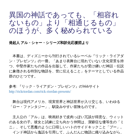
異国の神話であっても、「相容れ
ないもの」より「相通じるもの」
のほうが、多く秘められている
発起人 アル・シャー・シリーズ和訳化応援団より
本書は、ディズニーから刊行されているレーベル『リック・ライアダ
ン・プレゼンツ』の一冊。「あまり表舞台に現れていない文化背景を持
つ、中堅作家たちの作品を出版して、作家たちが受け継いだ神話・伝説
に象徴される特別な物語を、世に伝えること」をテーマとしている作品
群のひとつです。
参考: 『リック・ライアダン・プレゼンツ』のWebサイト
http://rickriordan.com/rick-riordan-presents/
舞台は現代アメリカ、現実世界と神話世界が入り交じる、いわゆる
「ロー・ファンタジー」、馴染みやすい冒険ものです。
主人公の「アル」は、映画好きで皮肉っぽい冗談が得意な、ウィット
のある女の子。彼女と試練に立ち向かう仲間は、潔癖症な優等生の「ミ
ニ」、そして悪魔のように口喧しいハトのサイドキックこと「ブー」。
インド神話から逸話を引用して、ふんだんに物語に織り込みながら、