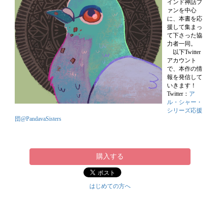
インド神話フ
ァンを中心
に、本書を応
援して集まっ
て下さった協
力者一同。
以下Twitter
アカウント
で、本作の情
報を発信して
いきます！
Twitter：
ア
ル・シャー・
シリーズ応援
団@PandavaSisters
購入する
はじめての方へ