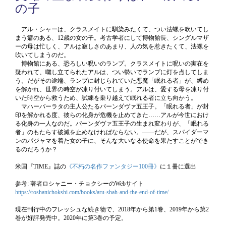
の子
アル・シャーは、クラスメイトに馴染みたくて、つい法螺を吹いてし
まう癖のある、12歳の女の子。考古学者にして博物館長、シングルマザ
ーの母は忙しく、アルは寂しさのあまり、人の気を惹きたくて、法螺を
吹いてしまうのだ。
博物館にある、恐ろしい呪いのランプ。クラスメイトに呪いの実在を
疑われて、囃し立てられたアルは、つい勢いでランプに灯を点してしま
う。だがその途端、ランプに封じられていた悪魔「眠れる者」が、縛め
を解かれ、世界の時空が凍り付いてしまう。アルは、愛する母を凍り付
いた時空から救うため、試練を乗り越えて眠れる者に立ち向かう。
マハーバーラタの主人公たるパーンダヴァ五王子。「眠れる者」が封
印を解かれる度、彼らの化身が危機を止めてきた……アルが今世におけ
る化身の一人なのだ。パーンダヴァ五王子の生まれ変わりが、「眠れる
者」のもたらす破滅を止めなければならない。——だが、スパイダーマ
ンのパジャマを着た女の子に、そんな大いなる使命を果たすことができ
るのだろうか？
米国『TIME』誌の
《不朽の名作ファンタジー100冊》
に１冊に選出
参考: 著者ロシャニー・チョクシーのWebサイト
https://roshanichokshi.com/books/aru-shah-and-the-end-of-time/
現在刊行中のフレッシュな続き物で、2018年から第1巻、2019年から第2
巻が好評発売中。2020年に第3巻の予定。