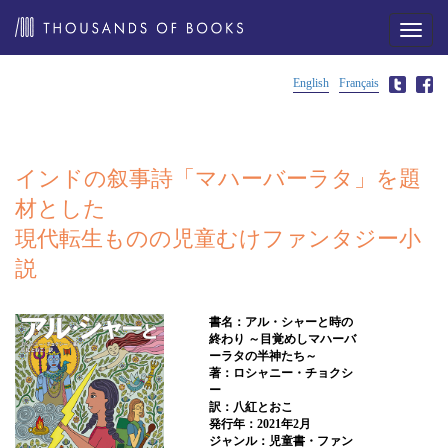
メ
ニ
ュ
ー
English
Français
インドの叙事詩「マハーバーラタ」を題
材とした
現代転生ものの児童むけファンタジー小
説
書名：アル・シャーと時の
終わり ～目覚めしマハーバ
ーラタの半神たち～
著：ロシャニー・チョクシ
ー
訳：八紅とおこ
発行年：2021年2月
ジャンル：児童書・ファン