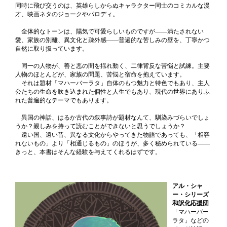
同時に飛び交うのは、英雄らしからぬキャラクター同士のコミカルな漫
才、映画ネタのジョークやパロディ。
全体的なトーンは、陽気で可愛らしいものですが——満たされない
愛、家族の別離、異文化と疎外感——普遍的な苦しみの壁を、丁寧かつ
自然に取り扱っています。
同一の人物が、善と悪の間を揺れ動く、二律背反な苦悩と試練。主要
人物のほとんどが、家族の問題、苦悩と宿命を抱えています。
それは題材「マハーバーラタ」自体のもつ魅力と特色でもあり、主人
公たちの生命を吹き込まれた個性と人生でもあり、現代の世界にありふ
れた普遍的なテーマでもあります。
異国の神話、はるか古代の叙事詩が題材なんて、馴染みづらいでしょ
うか？親しみを持って読むことができないと思うでしょうか？
遠い国、遠い昔、異なる文化からやってきた物語であっても、「相容
れないもの」より「相通じるもの」のほうが、多く秘められている——
きっと、本書はそんな経験を与えてくれるはずです。
アル・シャ
ー・シリーズ
和訳化応援団
「マハーバー
ラタ」などの