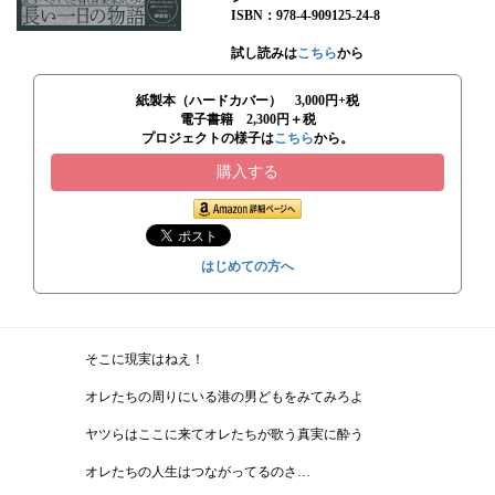
ISBN：978-4-909125-24-8
試し読みは
こちら
から
紙製本（ハードカバー） 3,000円+税
電子書籍 2,300円＋税
プロジェクトの様子は
こちら
から。
購入する
はじめての方へ
そこに現実はねえ！
オレたちの周りにいる港の男どもをみてみろよ
ヤツらはここに来てオレたちが歌う真実に酔う
オレたちの人生はつながってるのさ…