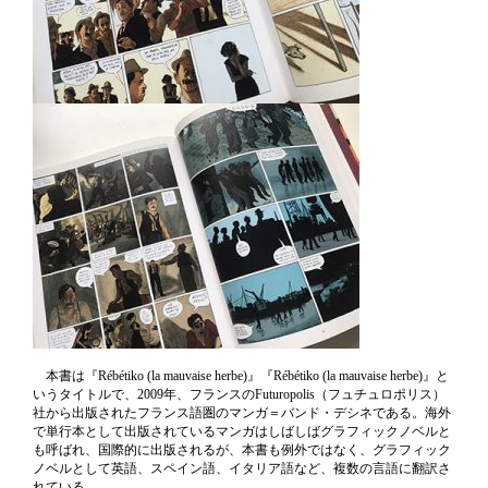
本書は
『Rébétiko (la mauvaise herbe)』
『Rébétiko (la mauvaise herbe)』と
いうタイトルで、2009年、フランスのFuturopolis（フュチュロポリス）
社から出版されたフランス語圏のマンガ＝バンド・デシネである。海外
で単行本として出版されているマンガはしばしばグラフィックノベルと
も呼ばれ、国際的に出版されるが、本書も例外ではなく、グラフィック
ノベルとして英語、スペイン語、イタリア語など、複数の言語に翻訳さ
れている。