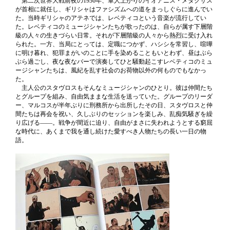
第二次世界大戦前夜の1936年、軍人上がりのイオアニス・メタクサス
が首相に就任し、ギリシャはファシズムへの道をまっしぐらに進んでい
た。当時ギリシャのアテネでは、レベティコという音楽が流行してい
た。レベティコのミュージシャンたちが歌ったのは、自らが属す下層階
級の人々の生きづらい日常。それが下層階級の人々から熱烈に受け入れ
られた。一方、当局にとっては、定職につかず、ハシシを常習し、喧嘩
に明け暮れ、犯罪まがいのことに手を染めることもいとわず、昼はぶら
ぶら過ごし、夜な夜なバーで演奏してひと騒動起こすレベティコのミュ
ージシャンたちは、風紀を乱す社会のお荷物以外の何ものでもなかっ
た。
主人公のスタヴロスもそんなミュージシャンのひとり。彼は仲間たち
とグループを組み、自由気ままな生活を送っていた。グループのリーダ
ー、マルコスが半年ぶりに刑務所から出所したその日、スタヴロスと仲
間たちは再会を祝い、久しぶりのセッションを楽しみ、乱痴気騒ぎを繰
り広げる――。戦争が間近に迫り、自由がまさに失われようとする窮屈
な時代に、あくまで我を通し続けた愛すべき人物たちの長い一日の物
語。