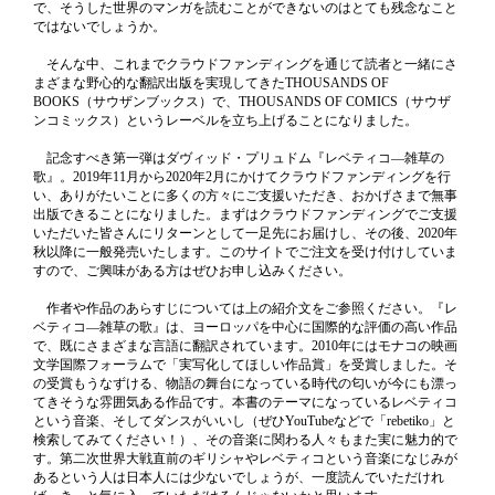
で、そうした世界のマンガを読むことができないのはとても残念なこと
ではないでしょうか。
そんな中、これまでクラウドファンディングを通じて読者と一緒にさ
まざまな野心的な翻訳出版を実現してきたTHOUSANDS OF
BOOKS（サウザンブックス）で、THOUSANDS OF COMICS（サウザ
ンコミックス）というレーベルを立ち上げることになりました。
記念すべき第一弾はダヴィッド・プリュドム『レベティコ―雑草の
歌』。2019年11月から2020年2月にかけてクラウドファンディングを行
い、ありがたいことに多くの方々にご支援いただき、おかげさまで無事
出版できることになりました。まずはクラウドファンディングでご支援
いただいた皆さんにリターンとして一足先にお届けし、その後、2020年
秋以降に一般発売いたします。このサイトでご注文を受け付けしていま
すので、ご興味がある方はぜひお申し込みください。
作者や作品のあらすじについては上の紹介文をご参照ください。『レ
ベティコ―雑草の歌』は、ヨーロッパを中心に国際的な評価の高い作品
で、既にさまざまな言語に翻訳されています。2010年にはモナコの映画
文学国際フォーラムで「実写化してほしい作品賞」を受賞しました。そ
の受賞もうなずける、物語の舞台になっている時代の匂いが今にも漂っ
てきそうな雰囲気ある作品です。本書のテーマになっているレベティコ
という音楽、そしてダンスがいいし（ぜひYouTubeなどで「rebetiko」と
検索してみてください！）、その音楽に関わる人々もまた実に魅力的で
す。第二次世界大戦直前のギリシャやレベティコという音楽になじみが
あるという人は日本人には少ないでしょうが、一度読んでいただけれ