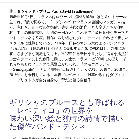
著：ダヴィッド・プリュドム（David Prudhomme）
1969年10月4日、フランスはロワール川流域古城群にほど近いトゥール
生まれ。7歳で初めてンド・デシネバ（=フランス語圏のマンガ）を描
く。左利き。ルーヴル美術館、先史時代の洞窟、奇人変人たちが住む
村、中世の動物寓話、浜辺の一日など、これまでに多種多様なテーマの
ンド・デシネを発表。新作に取り組むたびに、テーマに合わせて新しい
スタイルに挑戦している。2004年、日仏のマンガ家によるアンソロジー
『JAPON』（飛鳥新社）の企画に参加するために初来日し、九州に滞
在。さまざまな刺激を受ける。2012年に再来日を果たし、福岡を拠点に
力士をテーマにした創作に励む。力士のイラストは300点にのぼり、そ
れらをもとにフランスで展覧会が行われ、「スモウグラフィ
（Sumographie）」という書籍が出版された。その後、2016年、2018年、
2019年にも来日している。本書『レベティコ－雑草の歌』はダヴィッ
ド・プリュドムが自分自身の一部だと語る自信作。
ギリシャのブルースとも呼ばれる
「レベティコ」の世界を
味わい深い絵と独特の詩情で描い
た傑作バンド・デシネ