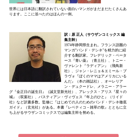
世界には日本語に翻訳されていない面白いマンガがまだまだたくさんあ
ります。ここに並べたのはほんの一例。
訳：原 正人（サウザンコミックス 編
集主幹）
1974年静岡県生まれ。フランス語圏の
マンガ“バンド・デシネ”を精力的に紹
介する翻訳家。フレデリック・ペータ
ース『青い薬』（青土社）、トニー・
ヴァレント『ラディアン』（飛鳥新
社）、ジャン・レニョ＆エミール・ブ
ラヴォ『ぼくのママはアメリカにいる
んだ』（本の雑誌社）、オーレリア
ン・デュクードレ、メラニー・アラー
グ『金正日の誕生日』（誠文堂新光社）、アレックス・アリス『星々の
城』（双葉社）、バスティアン・ヴィヴェス『年上のひと』（リイド
社）など訳書多数。監修に『はじめての人のためのバンド・デシネ徹底
ガイド』（玄光社）がある。本書『レベティコ－雑草の歌』とともに立
ち上がるサウザンコミックスでは編集主幹を努める。