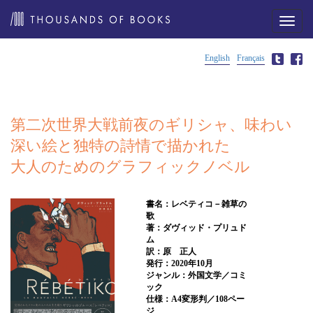
メ
ニ
ュ
ー
English
Français
第二次世界大戦前夜のギリシャ、味わい
深い絵と独特の詩情で描かれた
大人のためのグラフィックノベル
書名：レベティコ－雑草の
歌
著：ダヴィッド・プリュド
ム
訳：原 正人
発行：2020年10月
ジャンル：外国文学／コミ
ック
仕様：A4変形判／108ペー
ジ