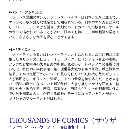
■バンド・デシネとは
フランス語圏のマンガ。フランス・ベルギーは日本、北米と並んで、
マンガの出版が盛んな地域として知られている。日本のマンガとは異な
り、バンド・デシネは左開き、大判のハードカバーで出版され、オール
カラーで描かれていることが多い。日本でも特にここ10年翻訳が増えて
いて、さまざまな作品を読むことができる。
■レベティコとは
レベーティカあるいはレンベーティカとも言われる。20世紀初頭に誕
生したギリシャのポピュラーミュージック。ビザンティン音楽や南欧、
アラブなど地中海の民俗音楽の影響が色濃いが、レベティコの発展にお
いては、特に1920年代初頭、第一次世界大戦やトルコ革命、希土戦争の
結果、トルコ支配下の小アジアに長らく住んでいた膨大な数のギリシャ
人が難民としてギリシャに帰郷し、トルコ音楽を持ち込んだことが大き
い。物語の舞台になっている1930年代に大きな盛り上がりを迎える。貧
困や社会・政治問題、悲恋、麻薬など、当時のギリシャの都市部に住ん
でいた下層階級の人々が抱える疎外がテーマになっていることが多く、
ギリシャのブルースとも呼ばれる。
THOUSANDS OF COMICS（サウザ
ンコミックス） 始動！！