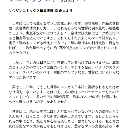
サウザンコミックス編集主幹 原 正人より
日本にはとても豊かなマンガ文化があります。市場規模、作品の多様
性、読者共同体のあり方……。どれもとっても世界に例を見ない成熟度
でしょう。出版不況が叫ばれて久しく、全体の販売額はピーク時と比べ
ると相当落ち込んでいますが、それでも未だに多くのマンガ誌があり、
電子で読めるマンガも増える一方です。紙の単行本の刊行点数に目をや
れば、ここ数年毎年のように約1万2000点ものマンガが出版されている
のだそうです。
しかし、マンガは日本にだけ存在しているわけではありません。北米
のコミックスやフランス語圏のバンド・デシネを始め、イタリアのフメ
ッティ、スペインのテベオ、韓国のマンファなど、世界にはいろいろな
マンガがあります。
実はここ10年、そうした世界のマンガで日本語に翻訳されるものはか
なり増えてきています。とはいえ、その数はスーパーヒーローもののア
メコミを中心に、多い年で約200点程度。日本のマンガの刊行点数に比
べたら微々たるものでしかありません。
世界には、未だ日本ではほとんど知られていないマンガの傑作がたく
さんあり、日々ユニークな新作が生み出されています。もしかしたらそ
れらの中にこそ、私たちを心から楽しませ、励ましてくれる、私たちに
真に必要なマンガがあるかもしれません。豊かなマンガ文化を誇る日本