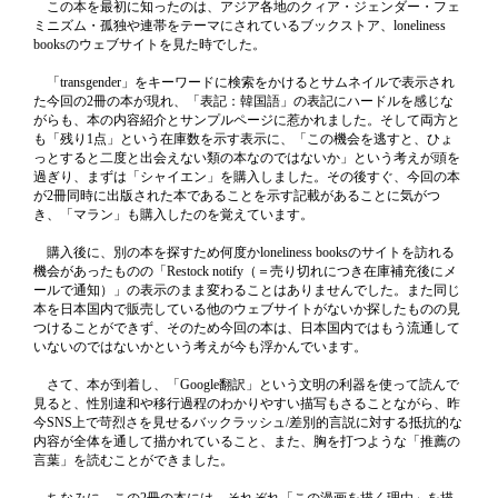
この本を最初に知ったのは、アジア各地のクィア・ジェンダー・フェ
ミニズム・孤独や連帯をテーマにされているブックストア、loneliness
booksのウェブサイトを見た時でした。
「transgender」をキーワードに検索をかけるとサムネイルで表示され
た今回の2冊の本が現れ、「表記：韓国語」の表記にハードルを感じな
がらも、本の内容紹介とサンプルページに惹かれました。そして両方と
も「残り1点」という在庫数を示す表示に、「この機会を逃すと、ひょ
っとすると二度と出会えない類の本なのではないか」という考えが頭を
過ぎり、まずは「シャイエン」を購入しました。その後すぐ、今回の本
が2冊同時に出版された本であることを示す記載があることに気がつ
き、「マラン」も購入したのを覚えています。
購入後に、別の本を探すため何度かloneliness booksのサイトを訪れる
機会があったものの「Restock notify（＝売り切れにつき在庫補充後にメ
ールで通知）」の表示のまま変わることはありませんでした。また同じ
本を日本国内で販売している他のウェブサイトがないか探したものの見
つけることができず、そのため今回の本は、日本国内ではもう流通して
いないのではないかという考えが今も浮かんでいます。
さて、本が到着し、「Google翻訳」という文明の利器を使って読んで
見ると、性別違和や移行過程のわかりやすい描写もさることながら、昨
今SNS上で苛烈さを見せるバックラッシュ/差別的言説に対する抵抗的な
内容が全体を通して描かれていること、また、胸を打つような「推薦の
言葉」を読むことができました。