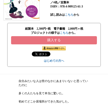
／4色／並製本
ISBN：978-4-909125-61-3
試し読みは
こちら
から
紙製本 2,300円+税 電子書籍 2,000円＋税
プロジェクトの様子は
こちら
から。
購入する
はじめての方へ
自分みたいな人は世のなかにあまりいないと思ってい
たのに
多くの人たちを見て本当に驚いた。
初めてどこか居場所ができた気がした。