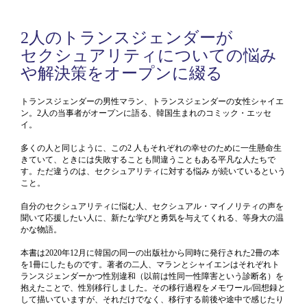
2人のトランスジェンダーが
セクシュアリティについての悩み
や解決策をオープンに綴る
トランスジェンダーの男性マラン、トランスジェンダーの女性シャイエ
ン。2人の当事者がオープンに語る、韓国生まれのコミック・エッセ
イ。
多くの人と同じように、この2 人もそれぞれの幸せのために一生懸命生
きていて、ときには失敗することも間違うこともある平凡な人たちで
す。ただ違うのは、セクシュアリティに対する悩み が続いているという
こと。
自分のセクシュアリティに悩む人、セクシュアル・マイノリティの声を
聞いて応援したい人に、新たな学びと勇気を与えてくれる、等身大の温
かな物語。
本書は2020年12月に韓国の同一の出版社から同時に発行された2冊の本
を1冊にしたものです。著者の二人、マランとシャイエンはそれぞれト
ランスジェンダーかつ性別違和（以前は性同一性障害という診断名）を
抱えたことで、性別移行しました。その移行過程をメモワール/回想録と
して描いていますが、それだけでなく、移行する前後や途中で感じたり