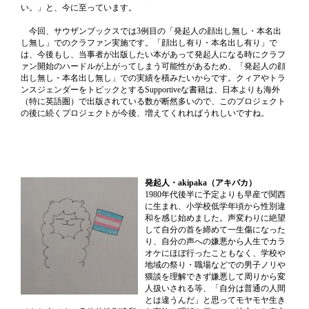
い。」と、今に至っています。
今回、サウザンブックスでは3例目の「発起人の顔出し無し・本名出
し無し」でのクラファン実施です。「顔出し有り・本名出し有り」で
は、今後もし、当事者が出版したい本があって発起人になる時にクラフ
ァン開始のハードルが上がってしまう可能性があるため、「発起人の顔
出し無し・本名出し無し」での実績を積みたいからです。クィアやトラ
ンスジェンダーをトピックとするSupportiveな書籍は、日本よりも海外
（特に英語圏）で出版されている数が断然多いので、このプロジェクト
の後に続くプロジェクトが今後、増えてくれればうれしいですね。
発起人・akipaka（アキパカ）
1980年代後半に予定よりも早産で関西
に生まれ、小学校低学年頃から性別違
和を感じ始めました。声変わりに絶望
して自分の首を締めて一生傷になった
り、自分の声への嫌悪から人生でカラ
オケにほぼ行ったこともなく、学校や
地域の祭り・職場などでの男子ノリや
猥談を理解できず嫌悪して周りから変
人扱いされる等、「自分は普通の人間
とは違うんだ」と思ってモヤモヤ生き