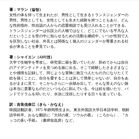
著：マラン（말랑）
女性の体を持って生まれたが、男性として生きるトランスジェンダーの
男性。男性としても、女性としても生きた経験を持つこともあり、どん
な性的指向、性自認の人からの恋愛相談でも受け入れることができる。
トランスジェンダーは伝説上の人物ではなく、どこにでもいる平凡な人
だということを世の中に知らせるための活動を継続中。いつか性別で人
を区別しない社会、外見とは関係なく個人のジェンダーが尊重される社
会が来ることを夢見ている。
著：シャイエン（샤이앤）
大学で生物学を専攻し、研究室に籍を置いていたが、辞めてからは自分
のアイデンティティを見つめる旅に出る。そこで経験したさまざまなこ
とや感情を記録して、同じような冒険に旅立つ人たちの力になりたくて
絵を描くことに。自分を愛することは決して簡単じゃないが、自分をあ
るがままに見て、そこからさらに一歩踏み出して、そんな答えのない旅
は本当に貴重なものだといつも心に刻んでいる。今は絵を描いたり、バ
ンドでドラムを叩いたり、水泳に没頭したりする日々を送っている。
訳：吉良佳奈江（きら・かなえ）
韓国語翻訳者。1971 年静岡県生まれ。東京外国語大学日本語学科、朝鮮
語学科卒。おもな翻訳に『大邱の夜、ソウルの夜』（ころから）、『カ
ッコの多い手紙』（書肆侃侃房）など。