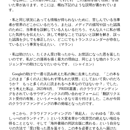
ちなみに、この2冊の本には、それぞれ「この漫画を描く理由」を描
いた章があります。そこには、概ね下記のような説明が書かれていま
す。
・私と同じ状況にあっても情報が得られないために、苦しんでいる当事
者が世界のどこかにいるだろう。または、メディアの描写や誤った認識
のために、当事者を誤解している人もいるだろう。そんな人々に私が感
じた気持ちを伝えたい。決して奇妙なことではないと誤解を解き、誤っ
た認識を少しでも修正したい。どこにでもトランスジェンダーが存在し
ているという事実を伝えたい。（マラン）
・私は助けたい。たくさん受け取ったから。お世話になった恩を返した
いのです。私がこの漫画を描く最大の理由は、同じような他のトランス
ジェンダーの助けになりたいからです。（シャイエン）
Googleの助けで一通り読み終えた私の胸に去来したのは、「この本を
このまま「多くの人に知られず埋もれた状態」にしておいて良いのだろ
うか？ もっと多くの人に読まれるべき本なのではないか？」でした。
そう考えた私は、2023年6月、「PRIDE叢書」のクラウドファンディン
グをされているサウザンブックスの問い合わせフォームに「翻訳リクエ
スト受付の有無」というメールをいきなり送り付けました。これが今回
のクラウドファンディングの事の発端となったのです。
そこから、クラウドファンディングの「発起人」（いわゆる「言い出
しっぺのボランティア」）という大変名誉かつ気苦労の絶えない地位を
得ることとなり、そして「海外書籍の邦訳出版に携わる」という自分な
りの方法で「受け取った恩を返そう、この本を必要とする人へ届けた