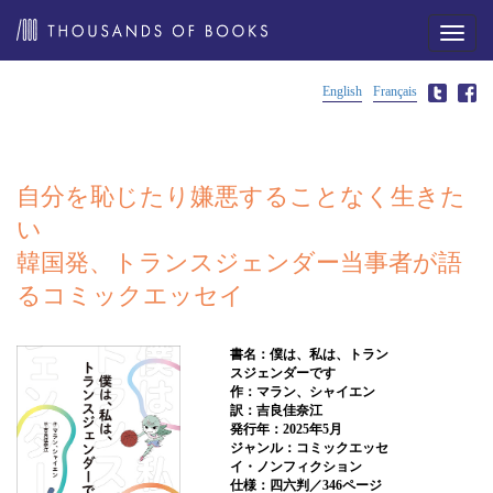
メ
ニ
ュ
ー
English
Français
自分を恥じたり嫌悪することなく生きた
い
韓国発、トランスジェンダー当事者が語
るコミックエッセイ
書名：僕は、私は、トラン
スジェンダーです
作：マラン、シャイエン
訳：吉良佳奈江
発行年：2025年5月
ジャンル：コミックエッセ
イ・ノンフィクション
仕様：四六判／346ページ