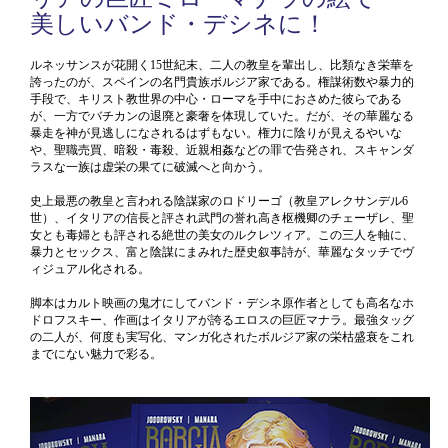
美しいバンド・デシネに！
ルネッサンスが花開く15世紀末、二人の教皇を輩出し、比類なき栄華を
誇ったのが、スペインの名門貴族ボルジア家である。権謀術数や暴力的
手段で、キリスト教世界の中心・ローマを手中におさめた彼らである
が、一方でバチカンの退廃と豪奢を体現していた。だが、その華麗なる
暴走を神が見逃しになされるはずもない。権力に陰りが見えるやいな
や、聖職売買、暗殺・毒殺、近親相姦などの罪で告発され、スキャンダ
ラスな一族は虚栄の果てに破滅へと向かう。
史上最悪の教皇と言われる陰謀家のロドリーゴ（教皇アレクサンデル6
世）、イタリアの信長と評され武門の誉れ高き枢機卿のチェーザレ、聖
女とも毒婦とも評される絶世の美女のルクレツィア。この三人を軸に、
暴力とセックス、富と陰謀にまみれた歴史叙事詩が、華麗なタッチでヴ
ィジュアル化される。
脚本はカルト映画の鬼才にしてバンド・デシネ原作者としても高名なホ
ドロフスキー、作画はイタリアが誇るエロスの巨匠マナラ。最強タッグ
の二人が、何度も実写化、マンガ化されたボルジア家の栄枯盛衰をこれ
までにない魅力で彩る。