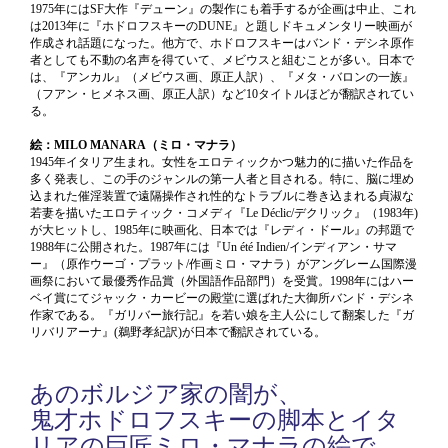
1975年にはSF大作『デューン』の製作にも着手するが企画は中止、これ
は2013年に『ホドロフスキーのDUNE』と題しドキュメンタリー映画が
作成され話題になった。他方で、ホドロフスキーはバンド・デシネ原作
者としても不動の名声を得ていて、メビウスと組むことが多い。日本で
は、『アンカル』（メビウス画、原正人訳）、『メタ・バロンの一族』
（フアン・ヒメネス画、原正人訳）など10タイトルほどが翻訳されてい
る。
絵：MILO MANARA（ミロ・マナラ）
1945年イタリア生まれ。女性をエロティックかつ魅力的に描いた作品を
多く発表し、この手のジャンルの第一人者と目される。特に、脳に埋め
込まれた催淫装置で遠隔操作され性的なトラブルに巻き込まれる貞淑な
若妻を描いたエロティック・コメディ『Le Déclic/デクリック』（1983年)
が大ヒットし、1985年に映画化、日本では『レディ・ドール』の邦題で
1988年に公開された。1987年には『Un été Indien/インディアン・サマ
ー』（原作ウーゴ・プラット/作画ミロ・マナラ）がアングレーム国際漫
画祭において最優秀作品賞（外国語作品部門）を受賞。1998年にはハー
ベイ賞にてジャック・カービーの殿堂に選ばれた大御所バンド・デシネ
作家である。『ガリバー旅行記』を若い娘を主人公にして翻案した『ガ
リバリアーナ』(鵜野孝紀訳)が日本で翻訳されている。
あのボルジア家の闇が、
鬼才ホドロフスキーの脚本とイタ
リアの巨匠ミロ・マナラの絵で