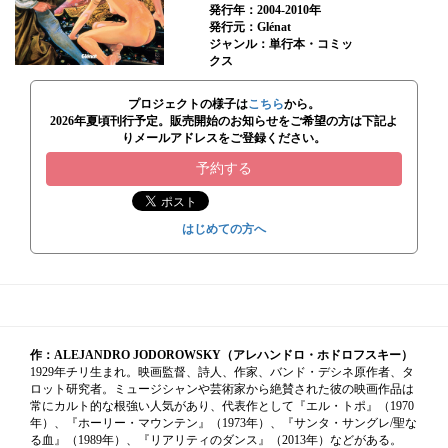
発行年：2004-2010年
発行元：Glénat
ジャンル：単行本・コミッ
クス
プロジェクトの様子は
こちら
から。
2026年夏頃刊行予定。販売開始のお知らせをご希望の方は下記よ
りメールアドレスをご登録ください。
予約する
はじめての方へ
作：ALEJANDRO JODOROWSKY（アレハンドロ・ホドロフスキー）
1929年チリ生まれ。映画監督、詩人、作家、バンド・デシネ原作者、タ
ロット研究者。ミュージシャンや芸術家から絶賛された彼の映画作品は
常にカルト的な根強い人気があり、代表作として『エル・トポ』（1970
年）、『ホーリー・マウンテン』（1973年）、『サンタ・サングレ/聖な
る血』（1989年）、『リアリティのダンス』（2013年）などがある。