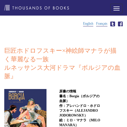
メ
ニ
ュ
ー
English
Français
巨匠ホドロフスキー×神絵師マナラが描
く華麗なる一族
ルネッサンス大河ドラマ『ボルジアの血
脈』
原書の情報
書名：Borgia（ボルジアの
血脈）
作：アレハンドロ・ホドロ
フスキー（ALEJANDRO
JODOROWSKY）
絵：ミロ・マナラ （MILO
MANARA）