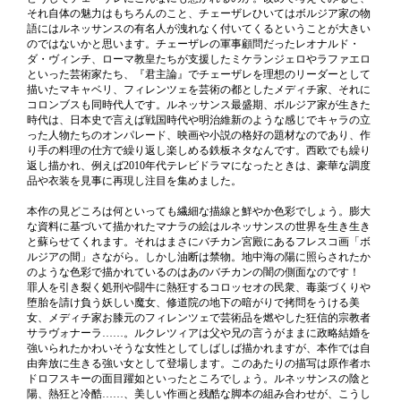
それ自体の魅力はもちろんのこと、チェーザレひいてはボルジア家の物
語にはルネッサンスの有名人が洩れなく付いてくるということが大きい
のではないかと思います。チェーザレの軍事顧問だったレオナルド・
ダ・ヴィンチ、ローマ教皇たちが支援したミケランジェロやラファエロ
といった芸術家たち、『君主論』でチェーザレを理想のリーダーとして
描いたマキャベリ、フィレンツェを芸術の都としたメディチ家、それに
コロンブスも同時代人です。ルネッサンス最盛期、ボルジア家が生きた
時代は、日本史で言えば戦国時代や明治維新のような感じでキャラの立
った人物たちのオンパレード、映画や小説の格好の題材なのであり、作
り手の料理の仕方で繰り返し楽しめる鉄板ネタなんです。西欧でも繰り
返し描かれ、例えば2010年代テレビドラマになったときは、豪華な調度
品や衣装を見事に再現し注目を集めました。
本作の見どころは何といっても繊細な描線と鮮やか色彩でしょう。膨大
な資料に基づいて描かれたマナラの絵はルネッサンスの世界を生き生き
と蘇らせてくれます。それはまさにバチカン宮殿にあるフレスコ画「ボ
ルジアの間」さながら。しかし油断は禁物。地中海の陽に照らされたか
のような色彩で描かれているのはあのバチカンの闇の側面なのです！
罪人を引き裂く処刑や闘牛に熱狂するコロッセオの民衆、毒薬づくりや
堕胎を請け負う妖しい魔女、修道院の地下の暗がりで拷問をうける美
女、メディチ家お膝元のフィレンツェで芸術品を燃やした狂信的宗教者
サラヴォナーラ……。ルクレツィアは父や兄の言うがままに政略結婚を
強いられたかわいそうな女性としてしばしば描かれますが、本作では自
由奔放に生きる強い女として登場します。このあたりの描写は原作者ホ
ドロフスキーの面目躍如といったところでしょう。ルネッサンスの陰と
陽、熱狂と冷酷……、美しい作画と残酷な脚本の組み合わせが、こうし