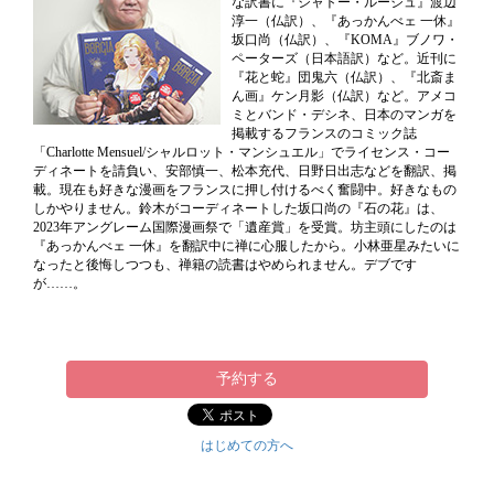
な訳書に『シャトー・ルージュ』渡辺
淳一（仏訳）、『あっかんべェ 一休』
坂口尚（仏訳）、『KOMA』ブノワ・
ペーターズ（日本語訳）など。近刊に
『花と蛇』団鬼六（仏訳）、『北斎ま
ん画』ケン月影（仏訳）など。アメコ
ミとバンド・デシネ、日本のマンガを
掲載するフランスのコミック誌
「Charlotte Mensuel/シャルロット・マンシュエル」でライセンス・コー
ディネートを請負い、安部慎一、松本充代、日野日出志などを翻訳、掲
載。現在も好きな漫画をフランスに押し付けるべく奮闘中。好きなもの
しかやりません。鈴木がコーディネートした坂口尚の『石の花』は、
2023年アングレーム国際漫画祭で「遺産賞」を受賞。坊主頭にしたのは
『あっかんべェ 一休』を翻訳中に禅に心服したから。小林亜星みたいに
なったと後悔しつつも、禅籍の読書はやめられません。デブです
が……。
予約する
はじめての方へ