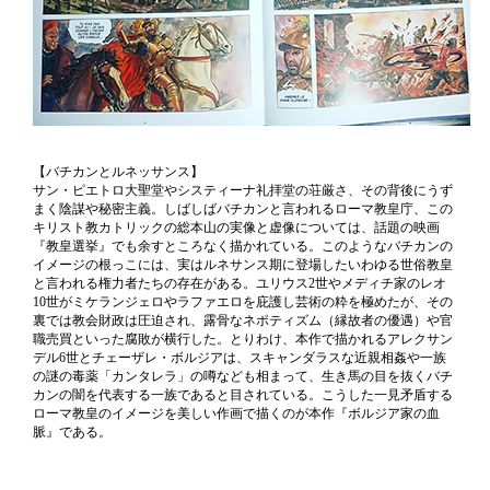
【バチカンとルネッサンス】
サン・ピエトロ大聖堂やシスティーナ礼拝堂の荘厳さ、その背後にうず
まく陰謀や秘密主義。しばしばバチカンと言われるローマ教皇庁、この
キリスト教カトリックの総本山の実像と虚像については、話題の映画
『教皇選挙』でも余すところなく描かれている。このようなバチカンの
イメージの根っこには、実はルネサンス期に登場したいわゆる世俗教皇
と言われる権力者たちの存在がある。ユリウス2世やメディチ家のレオ
10世がミケランジェロやラファエロを庇護し芸術の粋を極めたが、その
裏では教会財政は圧迫され、露骨なネポティズム（縁故者の優遇）や官
職売買といった腐敗が横行した。とりわけ、本作で描かれるアレクサン
デル6世とチェーザレ・ボルジアは、スキャンダラスな近親相姦や一族
の謎の毒薬「カンタレラ」の噂なども相まって、生き馬の目を抜くバチ
カンの闇を代表する一族であると目されている。こうした一見矛盾する
ローマ教皇のイメージを美しい作画で描くのが本作『ボルジア家の血
脈』である。