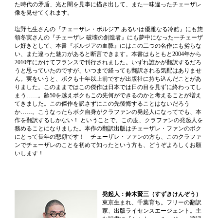
た時代の矛盾、光と闇を見事に描き出して、また一味違ったチェーザレ
像を見せてくれます。
塩野七生さんの『チェーザレ・ボルジア あるいは優雅なる冷酷』にも惣
領冬実さんの『チェーザレ 破壊の創造者』にも夢中になった一チェーザ
レ好きとして、本書『ボルジアの血脈』にはこの二つの名作にも劣らな
い、また違った魅力があると断言できます。本書はもともと2004年から
2010年にかけてフランスで刊行されました。いずれ誰かが翻訳するだろ
うと思っていたのですが、いつまで経っても翻訳される気配はありませ
ん。実をいうと、ボクも十年以上前ですが出版社に持ち込んだことがあ
りました。このままではこの傑作は日本では日の目を見ずに終わってし
まう……。齢50を越えボクもこの先何ができるのかと考えることが増え
てきました。この傑作を訳さずにこの先後悔することはないだろう
か……。こうなったらボク自身がクラファンの発起人になってでも、本
作を翻訳するしかない！ ということで、この度、クラファンの発起人を
務めることになりました。本作の翻訳出版はチェーザレ・ファンのボク
にとって長年の悲願です！ チェーザレ・ファンの方も、このクラファ
ンでチェーザレのことを初めて知ったという方も、どうぞよろしくお願
いします！
発起人：鈴木賢三（すずきけんぞう）
東京生まれ、千葉育ち。フリーの翻訳
家、出版ライセンスエージェント。主