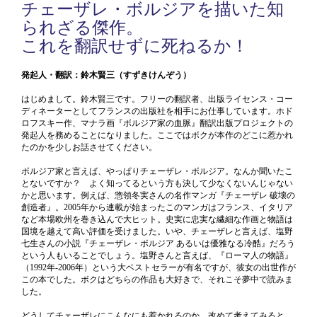
チェーザレ・ボルジアを描いた知
られざる傑作。
これを翻訳せずに死ねるか！
発起人・翻訳：鈴木賢三（すずきけんぞう）
はじめまして。鈴木賢三です。フリーの翻訳者、出版ライセンス・コー
ディネーターとしてフランスの出版社を相手にお仕事しています。ホド
ロフスキー作、マナラ画『ボルジア家の血脈』翻訳出版プロジェクトの
発起人を務めることになりました。ここではボクが本作のどこに惹かれ
たのかを少しお話させてください。
ボルジア家と言えば、やっぱりチェーザレ・ボルジア。なんか聞いたこ
とないですか？ よく知ってるという方も決して少なくないんじゃない
かと思います。例えば、惣領冬実さんの名作マンガ『チェーザレ 破壊の
創造者』。2005年から連載が始まったこのマンガはフランス、イタリア
など本場欧州を巻き込んで大ヒット。史実に忠実な繊細な作画と物語は
国境を越えて高い評価を受けました。いや、チェーザレと言えば、塩野
七生さんの小説『チェーザレ・ボルジア あるいは優雅なる冷酷』だろう
という人もいることでしょう。塩野さんと言えば、『ローマ人の物語』
（1992年-2006年）という大ベストセラーが有名ですが、彼女の出世作が
この本でした。ボクはどちらの作品も大好きで、それこそ夢中で読みま
した。
どうしてチェーザレにこんなにも惹かれるのか。改めて考えてみると、