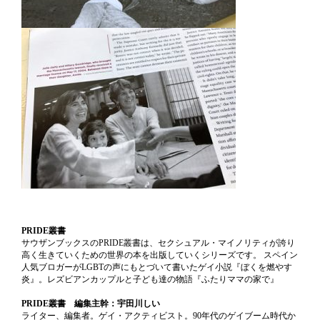
PRIDE叢書
サウザンブックスのPRIDE叢書は、セクシュアル・マイノリティが誇り
高く生きていくための世界の本を出版していくシリーズです。 スペイン
人気ブロガーがLGBTの声にもとづいて書いたゲイ小説『ぼくを燃やす
炎』。レズビアンカップルと子ども達の物語『ふたりママの家で』
PRIDE叢書 編集主幹：宇田川しい
ライター、編集者。ゲイ・アクティビスト。90年代のゲイブーム時代か