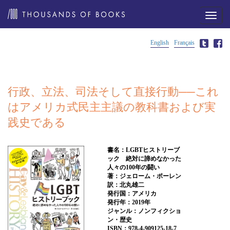
メ
ニ
ュ
ー
English
Français
行政、立法、司法そして直接行動──これ
はアメリカ式民主主議の教科書および実
践史である
書名：LGBTヒストリーブ
ック 絶対に諦めなかった
人々の100年の闘い
著：ジェローム・ポーレン
訳：北丸雄二
発行国：アメリカ
発行年：2019年
ジャンル：ノンフィクショ
ン・歴史
ISBN：978-4-909125-18-7