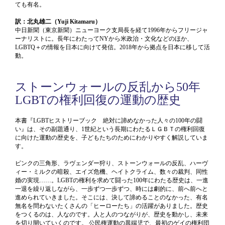
ても有名。
訳：北丸雄二（Yuji Kitamaru）
中日新聞（東京新聞）ニューヨーク支局長を経て1996年からフリージャ
ーナリストに。長年にわたってNYから米政治・文化などのほか、
LGBTQ＋の情報を日本に向けて発信。2018年から拠点を日本に移して活
動。
ストーンウォールの反乱から50年
LGBTの権利回復の運動の歴史
本書『LGBTヒストリーブック 絶対に諦めなかった人々の100年の闘
い』は、その副題通り、1世紀という長期にわたるＬＧＢＴの権利回復
に向けた運動の歴史を、子どもたちのためにわかりやすく解説していま
す。
ピンクの三角形、ラヴェンダー狩り、ストーンウォールの反乱、ハーヴ
ィー・ミルクの暗殺、エイズ危機、ヘイトクライム、数々の裁判、同性
婚の実現……。LGBTの権利を求めて闘った100年にわたる歴史は、一進
一退を繰り返しながら、一歩ずつ一歩ずつ、時には劇的に、前へ前へと
進められていきました。そこには、決して諦めることのなかった、有名
無名を問わないたくさんの「ヒーローたち」の活躍がありました。歴史
をつくるのは、人なのです。人と人のつながりが、歴史を動かし、未来
を切り開いていくのです。 公民権運動の異端児で、最初のゲイの権利団